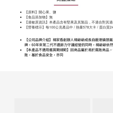
【原料】開心果、鹽
【食品添加物】無
【過敏原資訊】本產品含有堅果及其製品，不適合對其過
【營養標示】每100公克產品中 / 熱量578大卡 / 蛋白質24.6
【公司品牌介紹】楊家香創辦人楊爺爺成長自鹿港鎮頭崙
牌，60年來第二代不遺餘力守護經營的同時，楊爺爺依
【本產品不適用鑑賞期規範】因商品屬於易於腐敗商品，
敗，基於食品安全，亦同