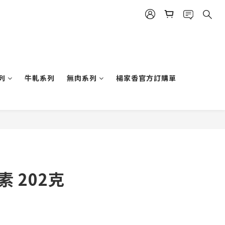
列
牛軋系列
無肉系列
楊家香官方訂購單
素 202克