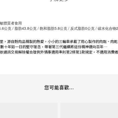
敏體質者食用
公克 / 脂肪43.8公克 / 飽和脂肪5.8公克 / 反式脂肪0公克 / 碳水化合物26.
里，源自對肉品精製的熱愛，小小的三輪車承載了用心製作的肉鬆、肉乾
然數十年如一日的堅守理念，帶著第三代繼續將這份精神邁向百年…
依通訊交易解除權合理例外情事適用準則第2條第1款規定，不適用消費者
您可能喜歡...