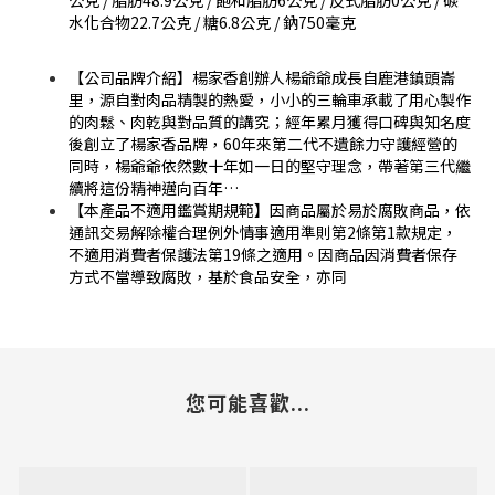
公克 / 脂肪48.9公克 / 飽和脂肪6公克 / 反式脂肪0公克 / 碳
水化合物22.7公克 / 糖6.8公克 / 鈉750毫克
【公司品牌介紹】楊家香創辦人楊爺爺成長自鹿港鎮頭崙
里，源自對肉品精製的熱愛，小小的三輪車承載了用心製作
的肉鬆、肉乾與對品質的講究；經年累月獲得口碑與知名度
後創立了楊家香品牌，60年來第二代不遺餘力守護經營的
同時，楊爺爺依然數十年如一日的堅守理念，帶著第三代繼
續將這份精神邁向百年…
【本產品不適用鑑賞期規範】因商品屬於易於腐敗商品，依
通訊交易解除權合理例外情事適用準則第2條第1款規定，
不適用消費者保護法第19條之適用。因商品因消費者保存
方式不當導致腐敗，基於食品安全，亦同
您可能喜歡...