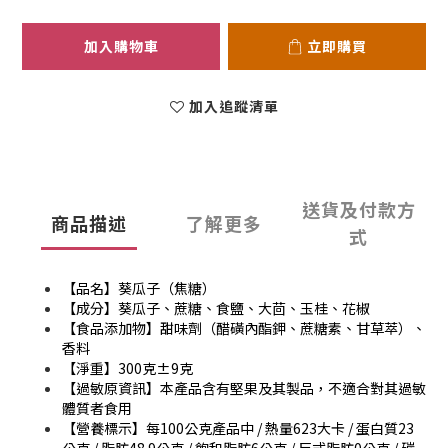
加入購物車
立即購買
加入追蹤清單
送貨及付款方
商品描述
了解更多
式
【品名】葵瓜子（焦糖）
【成分】葵瓜子、蔗糖、食鹽、大茴、玉桂、花椒
【食品添加物】甜味劑（醋磺內酯鉀、蔗糖素、甘草萃）、
香料
【淨重】300克
±9克
【過敏原資訊】本產品含有堅果及其製品，不適合對其過敏
體質者食用
【營養標示】每100公克產品中 / 熱量623大卡 / 蛋白質23