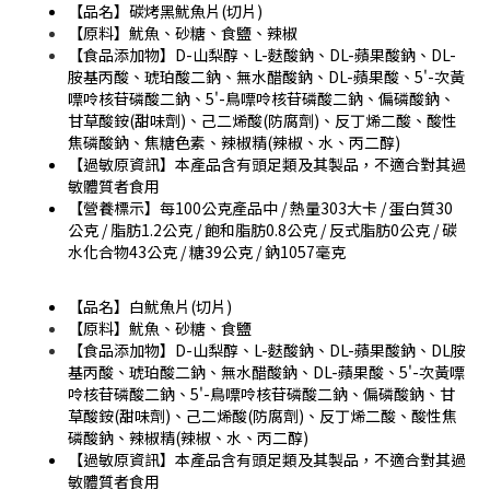
【品名】碳烤黑魷魚片(切片)
【原料】魷魚、砂糖、食鹽、辣椒
【食品添加物】D-山梨醇、L-麩酸鈉、DL-蘋果酸鈉、DL-
胺基丙酸、琥珀酸二鈉、無水醋酸鈉、DL-蘋果酸、5'-次黃
嘌呤核苷磷酸二鈉、5'-鳥嘌呤核苷磷酸二鈉、偏磷酸鈉、
甘草酸銨(甜味劑)、己二烯酸(防腐劑)、反丁烯二酸、酸性
焦磷酸鈉、焦糖色素、辣椒精(辣椒、水、丙二醇)
【過敏原資訊】本產品含有頭足類及其製品，不適合對其過
敏體質者食用
【營養標示】每100公克產品中 / 熱量303大卡 / 蛋白質30
公克 / 脂肪1.2公克 / 飽和脂肪0.8公克 / 反式脂肪0公克 / 碳
水化合物43公克 / 糖39公克 / 鈉1057毫克
【品名】白魷魚片(切片)
【原料】魷魚、砂糖、食鹽
【食品添加物】D-山梨醇、L-麩酸鈉、DL-蘋果酸鈉、DL胺
基丙酸、琥珀酸二鈉、無水醋酸鈉、DL-蘋果酸、5'-次黃嘌
呤核苷磷酸二鈉、5'-鳥嘌呤核苷磷酸二鈉、偏磷酸鈉、甘
草酸銨(甜味劑)、己二烯酸(防腐劑)、反丁烯二酸、酸性焦
磷酸鈉、辣椒精(辣椒、水、丙二醇)
【過敏原資訊】本產品含有頭足類及其製品，不適合對其過
敏體質者食用