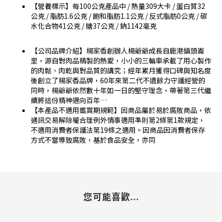
【營養標示】每100公克產品中 / 熱量309大卡 / 蛋白質32
公克 / 脂肪1.6公克 / 飽和脂肪1.1公克 / 反式脂肪0公克 / 碳
水化合物41公克 / 糖37公克 / 鈉1142毫克
【公司品牌介紹】楊家香創辦人楊爺爺成長自鹿港鎮頭崙
里，源自對肉品精製的熱愛，小小的三輪車承載了用心製作
的肉鬆、肉乾與對品質的講究；經年累月獲得口碑與知名度
後創立了楊家香品牌，60年來第二代不遺餘力守護經營的
同時，楊爺爺依然數十年如一日的堅守理念，帶著第三代繼
續將這份精神邁向百年…
【本產品不適用鑑賞期規範】因商品屬於易於腐敗商品，依
通訊交易解除權合理例外情事適用準則第2條第1款規定，
不適用消費者保護法第19條之適用。因商品因消費者保存
方式不當導致腐敗，基於食品安全，亦同
您可能喜歡...