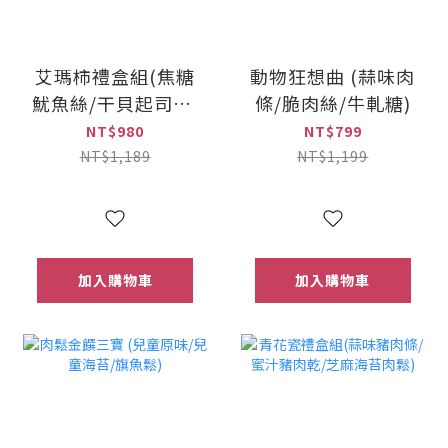
艾瑪柿禮盒組(焦糖
動物狂想曲 (蒜味肉
魷魚絲/干貝起司XO
條/脆肉絲/牛軋糖)
醬豬肉乾/海苔脆片
NT$980
NT$799
豬肉捲/脆肉絲)
NT$1,189
NT$1,199
加入購物車
加入購物車