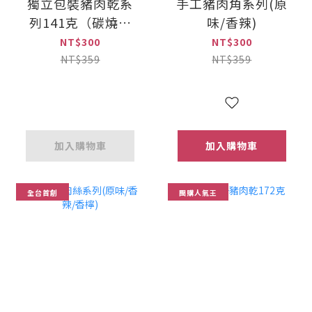
獨立包裝豬肉乾系
手工豬肉角系列(原
列141克（碳燒聚
味/香辣)
寶）
NT$300
NT$300
NT$359
NT$359
加入購物車
加入購物車
全台首創
團購人氣王