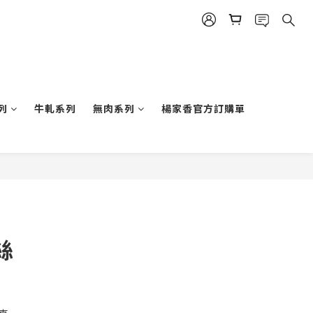
立即購買
列
牛軋系列
無肉系列
楊家香官方訂購單
絲