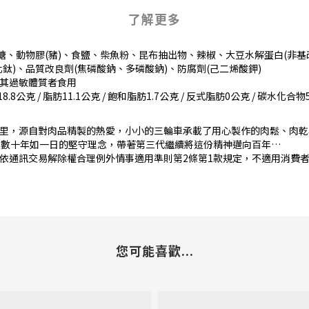
了解更多
糖、動物膠(豬)、食鹽、柴魚粉、昆布抽出物、辣椒、大豆水解蛋白(非基
氧化鈦)、品質改良劑(焦磷酸鈉、多磷酸鈉)、防腐劑(己二烯酸鉀)
其過敏體質者食用
8公克 / 脂肪11.1公克 / 飽和脂肪1.7公克 / 反式脂肪0公克 / 碳水化合物52.
里，源自對肉品精製的熱愛，小小的三輪車承載了用心製作的肉鬆、肉乾
然數十年如一日的堅守理念，帶著第三代繼續將這份精神邁向百年…
依通訊交易解除權合理例外情事適用準則第2條第1款規定，不適用消費者
您可能喜歡...