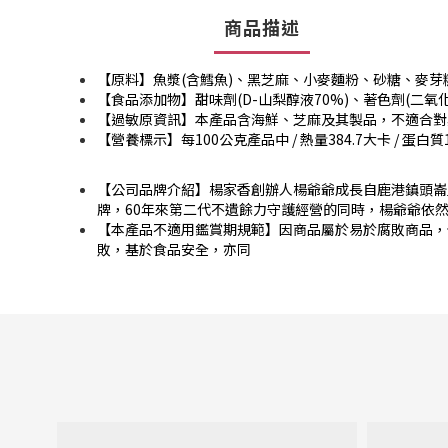
商品描述
【原料】
魚漿(含鱈魚)、黑芝麻、小麥麵粉、砂糖、麥芽
【食品添加物】
甜味劑(D-山梨醇液70%)、著色劑(二
【過敏原資訊】本產品含海鮮、芝麻及其製品，不適合對
【營養標示】每100公克產品中 / 熱量384.7大卡 / 蛋白質18.
【公司品牌介紹】楊家香創辦人楊爺爺成長自鹿港鎮頭崙
牌，60年來第二代不遺餘力守護經營的同時，楊爺爺依
【本產品不適用鑑賞期規範】因商品屬於易於腐敗商品，
敗，基於食品安全，亦同