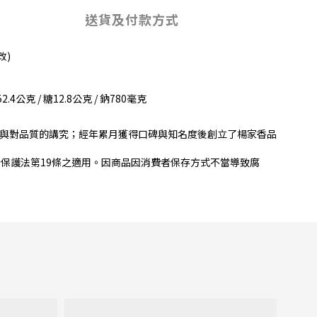
送貨及付款方式
改)
4公克 / 糖12.8公克 / 鈉780毫克
與對品質的講究；經年累月獲得口碑與知名度後創立了楊家香品
保護法第19條之適用。因商品因消費者保存方式不當導致腐