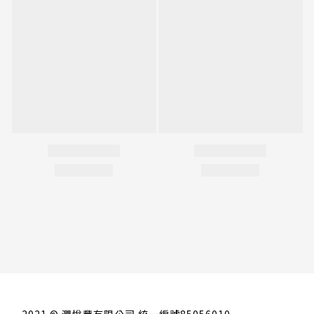
2021 © 潤悅豐有限公司 統一編號85056010