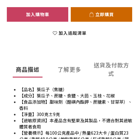
加入購物車
立即購買
加入追蹤清單
送貨及付款方
商品描述
了解更多
式
【品名】葵瓜子（焦糖）
【成分】葵瓜子、蔗糖、食鹽、大茴、玉桂、花椒
【食品添加物】甜味劑（醋磺內酯鉀、蔗糖素、甘草萃）、
香料
【淨重】300克
±9克
【過敏原資訊】本產品含有堅果及其製品，不適合對其過敏
體質者食用
【營養標示】每100公克產品中 / 熱量623大卡 / 蛋白質23