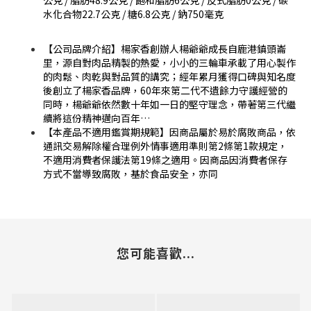
公克 / 脂肪48.9公克 / 飽和脂肪6公克 / 反式脂肪0公克 / 碳
水化合物22.7公克 / 糖6.8公克 / 鈉750毫克
【公司品牌介紹】楊家香創辦人楊爺爺成長自鹿港鎮頭崙
里，源自對肉品精製的熱愛，小小的三輪車承載了用心製作
的肉鬆、肉乾與對品質的講究；經年累月獲得口碑與知名度
後創立了楊家香品牌，60年來第二代不遺餘力守護經營的
同時，楊爺爺依然數十年如一日的堅守理念，帶著第三代繼
續將這份精神邁向百年…
【本產品不適用鑑賞期規範】因商品屬於易於腐敗商品，依
通訊交易解除權合理例外情事適用準則第2條第1款規定，
不適用消費者保護法第19條之適用。因商品因消費者保存
方式不當導致腐敗，基於食品安全，亦同
您可能喜歡...