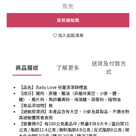
售完
貨到通知我
加入追蹤清單
送貨及付款方
商品描述
了解更多
式
【品名】Baby Love 兒童滾滾酥禮盒
【成分】豬肉、蔗糖、醬油（非基改黃豆、小麥、鹽、
糖）、鳳片粉、馬鈴薯澱粉、海藻糖、蒟蒻粉、植物油
【食品添加物】無
【過敏原資訊】本產品含有大豆、小麥及其製品，不適合對
其過敏體質者食用
【營養標示】每100公克產品中 / 熱量438.6大卡 / 蛋白質31
公克 / 脂肪11.4公克 / 飽和脂肪4.8公克 / 反式脂肪0公克 / 碳
水化合物53公克 / 糖29.2公克 / 鈉262毫克