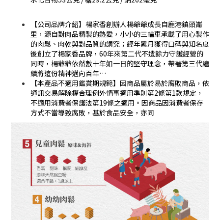
【公司品牌介紹】楊家香創辦人楊爺爺成長自鹿港鎮頭崙
里，源自對肉品精製的熱愛，小小的三輪車承載了用心製作
的肉鬆、肉乾與對品質的講究；經年累月獲得口碑與知名度
後創立了楊家香品牌，60年來第二代不遺餘力守護經營的
同時，楊爺爺依然數十年如一日的堅守理念，帶著第三代繼
續將這份精神邁向百年…
【本產品不適用鑑賞期規範】因商品屬於易於腐敗商品，依
通訊交易解除權合理例外情事適用準則第2條第1款規定，
不適用消費者保護法第19條之適用。因商品因消費者保存
方式不當導致腐敗，基於食品安全，亦同