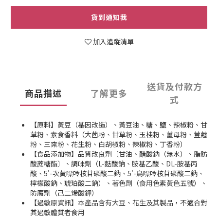
貨到通知我
加入追蹤清單
送貨及付款方
商品描述
了解更多
式
【原料】黃豆（基因改造）、黃豆油、糖、鹽、辣椒粉、甘
草粉、素食香料（大茴粉、甘草粉、玉桂粉、薑母粉、荳蔻
粉、三柰粉、花生粉、白胡椒粉、辣椒粉、丁香粉）
【食品添加物】品質改良劑〔甘油、醋酸鈉（無水）、脂肪
酸蔗糖酯〕、調味劑（L-麩酸鈉、胺基乙酸、DL-胺基丙
酸、5'-次黃嘌呤核苷磷酸二鈉、5'-鳥嘌呤核苷磷酸二鈉、
檸檬酸鈉、琥珀酸二鈉）、著色劑（食用色素黃色五號）、
防腐劑（己二烯酸鉀）
【過敏原資訊】本產品含有大豆、花生及其製品，不適合對
其過敏體質者食用