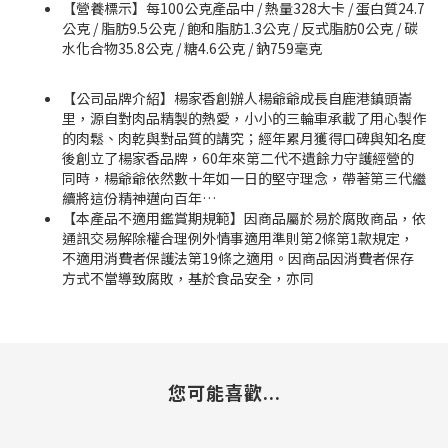
【營養標示】每100公克產品中 / 熱量328大卡 / 蛋白質24.7
公克 / 脂肪9.5公克 / 飽和脂肪1.3公克 / 反式脂肪0公克 / 碳
水化合物35.8公克 / 糖4.6公克 / 鈉759毫克
【公司品牌介紹】楊家香創辦人楊爺爺成長自鹿港鎮頭崙
里，源自對肉品精製的熱愛，小小的三輪車承載了用心製作
的肉鬆、肉乾與對品質的講究；經年累月獲得口碑與知名度
後創立了楊家香品牌，60年來第二代不遺餘力守護經營的
同時，楊爺爺依然數十年如一日的堅守理念，帶著第三代繼
續將這份精神邁向百年…
【本產品不適用鑑賞期規範】因商品屬於易於腐敗商品，依
通訊交易解除權合理例外情事適用準則第2條第1款規定，
不適用消費者保護法第19條之適用。因商品因消費者保存
方式不當導致腐敗，基於食品安全，亦同
您可能喜歡...