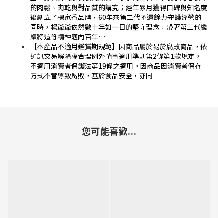
的肉鬆、肉乾與對品質的講究；經年累月獲得口碑與知名度
後創立了楊家香品牌，60年來第二代不遺餘力守護經營的
同時，楊爺爺依然數十年如一日的堅守理念，帶著第三代繼
續將這份精神邁向百年…
【本產品不適用鑑賞期規範】因商品屬於易於腐敗商品，依
通訊交易解除權合理例外情事適用準則第2條第1款規定，
不適用消費者保護法第19條之適用。因商品因消費者保存
方式不當導致腐敗，基於食品安全，亦同
您可能喜歡...