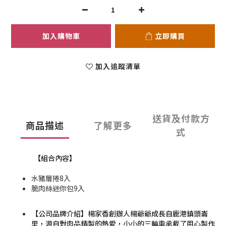
加入購物車
立即購買
加入追蹤清單
送貨及付款方
商品描述
了解更多
式
【組合內容】
水豬層捲8入
脆肉絲迷你包9入
【公司品牌介紹】楊家香創辦人楊爺爺成長自鹿港鎮頭崙
里，源自對肉品精製的熱愛，小小的三輪車承載了用心製作