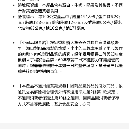
過敏原資訊：本產品含有蛋白、牛奶、堅果及其製品，不適
合對其過敏體質者食用
營養標示：每100公克產品中 / 熱量447大卡 / 蛋白質6.2公
克 / 脂肪18.8公克 / 飽和脂肪12公克 / 反式脂肪0公克 / 碳水
化合物63公克 / 糖16公克 / 鈉177毫克
【公司品牌介紹】楊家香創辦人楊爺爺成長自鹿港鎮頭崙
里，源自對肉品精製的熱愛，小小的三輪車承載了用心製作
的肉鬆、肉乾與對品質的講究；經年累月獲得口碑與知名度
後創立了楊家香品牌，60年來第二代不遺餘力守護經營的
同時，楊爺爺依然數十年如一日的堅守理念，帶著第三代繼
續將這份精神邁向百年…
【本產品不適用鑑賞期規範】因商品屬於易於腐敗商品，依
通訊交易解除權合理例外情事適用準則第2條第1款規定，
不適用消費者保護法第19條之適用。因商品因消費者保存
方式不當導致腐敗，基於食品安全，亦同