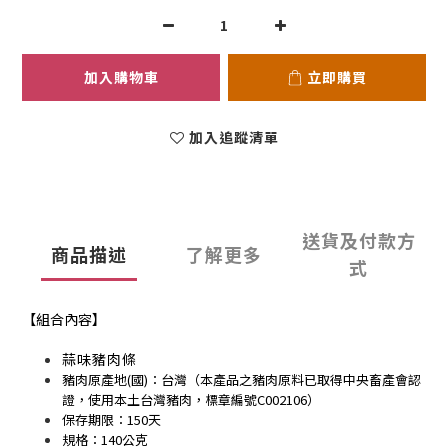
加入購物車
立即購買
加入追蹤清單
送貨及付款方
商品描述
了解更多
式
【組合內容】
蒜味豬肉條
豬肉原產地(國)：台灣（本產品之豬肉原料已取得中央畜產會認
證，使用本土台灣豬肉，標章編號C002106）
保存期限：150天
規格：140公克