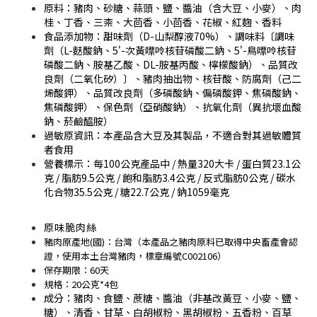
原料：
豬肉、砂糖、蒜頭、鹽、醬油（含大豆、小麥）、肉
桂、丁香、三柰、大茴香、小茴香、花椒、紅麴、香料
食品添加物：甜味劑（D-山梨醇液70%）、調味料〔調味
劑（L-麩酸鈉、5'-次黃嘌呤核苷磷酸二鈉、5'-鳥嘌呤核苷
磷酸二鈉、胺基乙酸、DL-胺基丙酸、檸檬酸鈉）、品質改
良劑（二氧化矽）〕、豬肉抽出物、核苷酸、防腐劑（己二
烯酸鉀）、品質改良劑（多磷酸鈉、偏磷酸鉀、焦磷酸鈉、
焦磷酸鉀）、保色劑（亞硝酸鈉）、抗氧化劑（異抗壞血酸
鈉、菸鹼醯胺）
過敏原資訊：本產品含大豆及其製品，不適合對其過敏體質
者食用
營養標示：每100公克產品中 / 熱量320大卡 / 蛋白質23.1公
克 / 脂肪9.5公克 / 飽和脂肪3.4公克 / 反式脂肪0公克 / 碳水
化合物35.5公克 / 糖22.7公克 / 鈉1059毫克
原味脆肉絲
豬肉原產地(國)：台灣（本產品之豬肉原料已取得中央畜產會認
證，使用本土台灣豬肉，標章編號C002106）
保存期限：60天
規格：20公克*4包
成分：豬肉、食鹽、蔗糖、醬油（非基改黃豆、小麥、鹽、
糖）、清香、甘草、白胡椒粉、黑胡椒粉、五香粉、百草