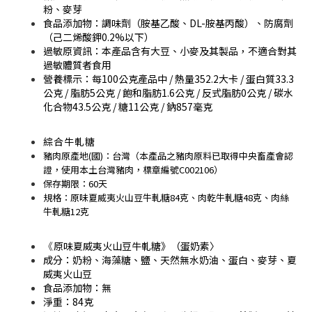
粉、麥芽
食品添加物：調味劑（胺基乙酸、DL-胺基丙酸）、防腐劑
（己二烯酸鉀0.2%以下）
過敏原資訊：本產品含有大豆、小麥及其製品，不適合對其
過敏體質者食用
營養標示：每100公克產品中 / 熱量352.2大卡 / 蛋白質33.3
公克 / 脂肪5公克 / 飽和脂肪1.6公克 / 反式脂肪0公克 / 碳水
化合物43.5公克 / 糖11公克 / 鈉857毫克
綜合牛軋糖
豬肉原產地(國)：台灣（本產品之豬肉原料已取得中央畜產會認
證，使用本土台灣豬肉，標章編號C002106）
保存期限：60天
規格：原味夏威夷火山豆牛軋糖84克、肉乾牛軋糖48克、肉絲
牛軋糖12克
《
原味夏威夷火山豆牛軋糖》（蛋奶素〉
成分：奶粉、海藻糖、鹽、天然無水奶油、蛋白、麥芽、夏
威夷火山豆
食品添加物：
無
淨重：84克