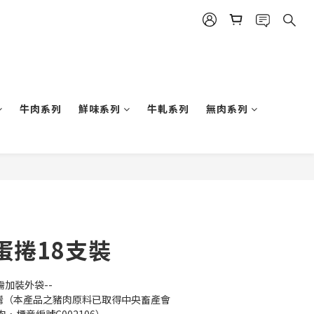
牛肉系列
鮮味系列
牛軋系列
無肉系列
立即購買
蛋捲18支裝
需加裝外袋--
台灣（本產品之豬肉原料已取得中央畜產會