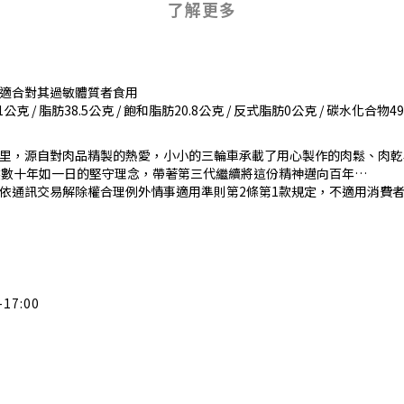
了解更多
適合對其過敏體質者食用
克 / 脂肪38.5公克 / 飽和脂肪20.8公克 / 反式脂肪0公克 / 碳水化合物49.
里，源自對肉品精製的熱愛，小小的三輪車承載了用心製作的肉鬆、肉乾
然數十年如一日的堅守理念，帶著第三代繼續將這份精神邁向百年…
依通訊交易解除權合理例外情事適用準則第2條第1款規定，不適用消費者
-17:00