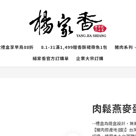
秋禮盒享早鳥88折
8.1-31滿1,499贈香酥裙帶魚1包
豬肉系列
楊家香官方訂購單
企業大宗訂購
肉鬆燕麥
--禮盒為提盒設計，無
【豬肉原產地(國)】