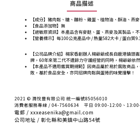
商品描述
【成分】豬肉鬆、糖、麵粉、雞蛋、植物油、酥油、燕麥
【食品添加物】無
【過敏原資訊】本產品含有麥麩、蛋、燕麥及其製品，不
【營養標示】每100公克產品中 / 熱量582大卡 / 蛋白質9.1公
【公司品牌介紹】楊家香創辦人楊爺爺成長自鹿港鎮頭崙
牌，60年來第二代不遺餘力守護經營的同時，楊爺爺依
【本產品不適用鑑賞期規範】因商品屬於易於腐敗商品，
敗，基於食品安全，亦同招牌肉鬆與蛋捲的味覺撞擊！
2021 © 潤悅豐有限公司 統一編號85056010
消費者服務專線 / 04-7560634
平日 09:00-12:00、13:00
電郵 / xxxeasenika@gmail.com
公司地址 / 彰化縣和美鎮中山路54號