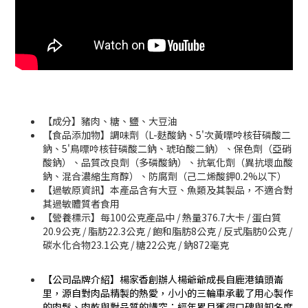
【成分】豬肉、糖、鹽、大豆油
【食品添加物】調味劑（L-麩酸鈉、5'次黃嘌呤核苷磷酸二
鈉、5'鳥嘌呤核苷磷酸二鈉、琥珀酸二鈉）、保色劑（亞硝
酸鈉）、品質改良劑（多磷酸鈉）、抗氧化劑（異抗壞血酸
鈉、混合濃縮生育醇）、防腐劑（己二烯酸鉀0.2%以下）
【過敏原資訊】本產品含有大豆、魚類及其製品，不適合對
其過敏體質者食用
【營養標示】每100公克產品中 / 熱量376.7大卡 / 蛋白質
20.9公克 / 脂肪22.3公克 / 飽和脂肪8公克 / 反式脂肪0公克 /
碳水化合物23.1公克 / 糖22公克 / 鈉872毫克
【公司品牌介紹】楊家香創辦人楊爺爺成長自鹿港鎮頭崙
里，源自對肉品精製的熱愛，小小的三輪車承載了用心製作
的肉鬆、肉乾與對品質的講究；經年累月獲得口碑與知名度