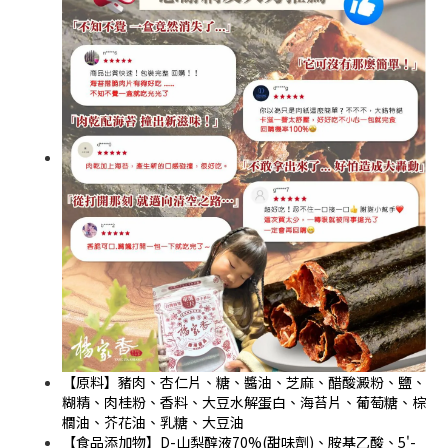
【原料】
豬肉、杏仁片、糖、醬油、芝麻、醋酸澱粉、鹽、
糊精、肉桂粉、香料、大豆水解蛋白、海苔片、葡萄糖、棕
櫚油、芥花油、乳糖、大豆油
【食品添加物】
D-山梨醇液70%(甜味劑)、胺基乙酸、5'-