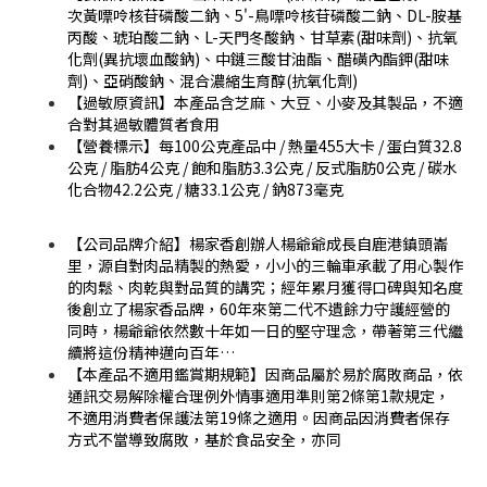
次黃嘌呤核苷磷酸二鈉、5'-鳥嘌呤核苷磷酸二鈉、DL-胺基
丙酸、琥珀酸二鈉、L-天門冬酸鈉、甘草素(甜味劑)、抗氧
化劑(異抗壞血酸鈉)、中鏈三酸甘油酯、醋磺內酯鉀(甜味
劑)、亞硝酸鈉、混合濃縮生育醇(抗氧化劑)
【過敏原資訊】本產品含芝麻、大豆、小麥及其製品，不適
合對其過敏體質者食用
【營養標示】每100公克產品中 / 熱量455大卡 / 蛋白質32.8
公克 / 脂肪4公克 / 飽和脂肪3.3公克 / 反式脂肪0公克 / 碳水
化合物42.2公克 / 糖33.1公克 / 鈉873毫克
【公司品牌介紹】楊家香創辦人楊爺爺成長自鹿港鎮頭崙
里，源自對肉品精製的熱愛，小小的三輪車承載了用心製作
的肉鬆、肉乾與對品質的講究；經年累月獲得口碑與知名度
後創立了楊家香品牌，60年來第二代不遺餘力守護經營的
同時，楊爺爺依然數十年如一日的堅守理念，帶著第三代繼
續將這份精神邁向百年…
【本產品不適用鑑賞期規範】因商品屬於易於腐敗商品，依
通訊交易解除權合理例外情事適用準則第2條第1款規定，
不適用消費者保護法第19條之適用。因商品因消費者保存
方式不當導致腐敗，基於食品安全，亦同