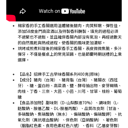
楊家香的手工香腸選用溫體豬後腿肉，肉質鮮嫩、彈性佳，
添加58度金門高粱酒以及特製香料醃製，填充的過程必須
不過緊也不過鬆，並且確保香腸內部沒有氣泡，再經過數天
的自然風乾與熟成過程，使香腸的風味更加濃郁。
烘烤或煎煮料理後的楊家香手工香腸，表皮微微焦脆，多汁
彈牙，不僅是餐桌上的常見菜餚，也是節慶時期送禮的上乘
選擇。
【品名】招牌手工古早味香腸系列400克(原味)
【成分】豬肉（台灣）、豬背脂（台灣）、豬腸衣（西班
牙）、糖、蛋白粉、高粱酒、鹽、酵母抽出物、麥芽糊精、
肉桂、丁香、三奈、大茴、小茴、川芎、甘草、桂粉、葡萄
糖
【食品添加物】甜味劑（D-山梨醇液70%）、調味劑（L-
麩酸鈉、胺基乙酸、DL-胺基丙酸）、品質改良劑［甘油、
多磷酸鈉、焦磷酸鈉（無水）、偏磷酸鈉、偏磷酸鉀］、抗
氧化劑（異抗壞血酸鈉）、保色劑（亞硝酸鈉）、著色劑
（胭脂紅色素、食用色素紅色六號）、香料（乙基麥芽醇）