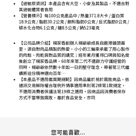
【過敏原資訊】本產品含有大豆、小麥及其製品，不適合對
其過敏體質者食用
【營養標示】每100公克產品中 / 熱量371.8大卡 / 蛋白質
18.9公克 / 脂肪30.2公克 / 飽和脂肪0公克 / 反式脂肪0公克 /
碳水化合物6.1公克 / 糖8.5公克 / 鈉523毫克
【公司品牌介紹】楊家香創辦人楊爺爺成長自鹿港鎮頭崙
里，源自對肉品精製的熱愛，小小的三輪車承載了用心製作
的肉鬆、肉乾與對品質的講究；經年累月獲得口碑與知名度
後創立了楊家香品牌，60年來第二代不遺餘力守護經營的
同時，楊爺爺依然數十年如一日的堅守理念，帶著第三代繼
續將這份精神邁向百年…
【本產品不適用鑑賞期規範】因商品屬於易於腐敗商品，依
通訊交易解除權合理例外情事適用準則第2條第1款規定，
不適用消費者保護法第19條之適用。因商品因消費者保存
方式不當導致腐敗，基於食品安全，亦同
您可能喜歡...