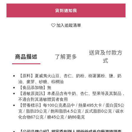
貨到通知我
加入追蹤清單
送貨及付款方
商品描述
了解更多
式
【原料】夏威夷火山豆、杏仁、奶粉、樹薯澱粉、鹽、奶
油、麥芽、砂糖、棕櫚油
【食品添加物】無
【過敏原資訊】本產品含有牛奶、杏仁、堅果等及其製品，
不適合對其過敏體質者食用
【營養標示】每100公克產品中 / 熱量495大卡 / 蛋白質5公
克 / 脂肪23公克 / 飽和脂肪4.5公克 / 反式脂肪0公克 / 碳水
化合物67公克 / 糖45公克 / 鈉86毫克
【公司品牌介紹】楊家香創辦人楊爺爺成長自鹿港鎮頭崙