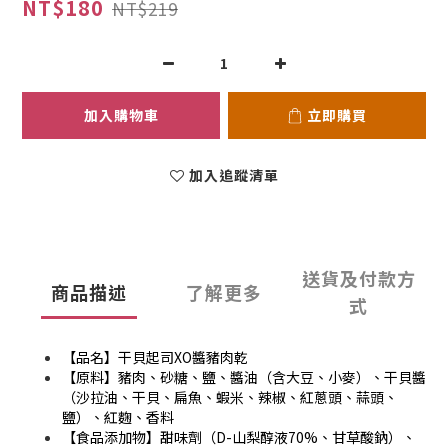
NT$180
NT$219
加入購物車
立即購買
加入追蹤清單
送貨及付款方
商品描述
了解更多
式
【品名】干貝起司XO醬豬肉乾
【原料】豬肉、砂糖、鹽、醬油（含大豆、小麥）、干貝醬
（沙拉油、干貝、扁魚、蝦米、辣椒、紅蔥頭、蒜頭、
鹽）、紅麴、香料
【食品添加物】甜味劑（D-山梨醇液70%、甘草酸鈉）、