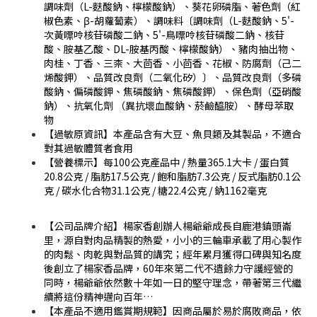
調味劑（L-麩酸鈉、檸檬酸鈉）、葵花卵磷脂、著色劑（紅
椒色素、β-胡蘿蔔素）、調味料〔調味劑（L-麩酸鈉、5'-
次黃嘌呤核苷磷酸二鈉、5'-鳥嘌呤核苷磷酸二鈉、核苷
酸、胺基乙酸、DL-胺基丙酸、檸檬酸鈉）、豬肉抽出物、
肉桂、丁香、三柰、大茴香、小茴香、花椒、防腐劑（己二
烯酸鉀）、品質改良劑（二氧化矽）〕、品質改良劑（多磷
酸鈉、偏磷酸鉀、焦磷酸鈉、焦磷酸鉀）、保色劑（亞硝酸
鈉）、抗氧化劑 （異抗壞血酸鈉、菸鹼醯胺）、酵母萃取
物
【過敏原資訊】本產品含有大豆、魚貝類及其製品，不適合
對其過敏體質者食用
【營養標示】每100公克產品中 / 熱量365.1大卡 / 蛋白質
20.8公克 / 脂肪17.5公克 / 飽和脂肪7.3公克 / 反式脂肪0.1公
克 / 碳水化合物31.1公克 / 糖22.4公克 / 鈉1162毫克
【公司品牌介紹】楊家香創辦人楊爺爺成長自鹿港鎮頭崙
里，源自對肉品精製的熱愛，小小的三輪車承載了用心製作
的肉鬆、肉乾與對品質的講究；經年累月獲得口碑與知名度
後創立了楊家香品牌，60年來第二代不遺餘力守護經營的
同時，楊爺爺依然數十年如一日的堅守理念，帶著第三代繼
續將這份精神邁向百年…
【本產品不適用鑑賞期規範】因商品屬於易於腐敗商品，依