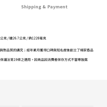
Shipping & Payment
 / 糖26.7公克 / 鈉1228毫克
與對品質的講究；經年累月獲得口碑與知名度後創立了楊家香品
保護法第19條之適用。因商品因消費者保存方式不當導致腐