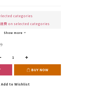
cted categories
 on selected categories
Show more
9
T
BUY NOW
Add to Wishlist