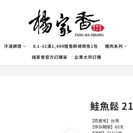
冷凍調理
8.1-31滿1,499贈香酥裙帶魚1包
豬肉系列
楊家香官方訂購單
企業大宗訂購
鮭魚鬆 2
【原產地】台灣
【保存期限】60天