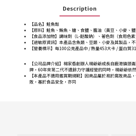
Description
【品名】鮭魚鬆
【原料】鮭魚、鮪魚、糖、食鹽、醬油（黃豆、小麥、鹽
【食品添加物】調味劑（L-麩酸鈉）、著色劑（食用色素
【過敏原資訊】本產品含魚類、豆類、小麥及其製品，不
【營養標示】每100公克產品中 / 熱量453大卡 / 蛋白質31公克 
【公司品牌介紹】楊家香創辦人楊爺爺成長自鹿港鎮頭崙
牌，60年來第二代不遺餘力守護經營的同時，楊爺爺依
【本產品不適用鑑賞期規範】因商品屬於易於腐敗商品，
敗，基於食品安全，亦同