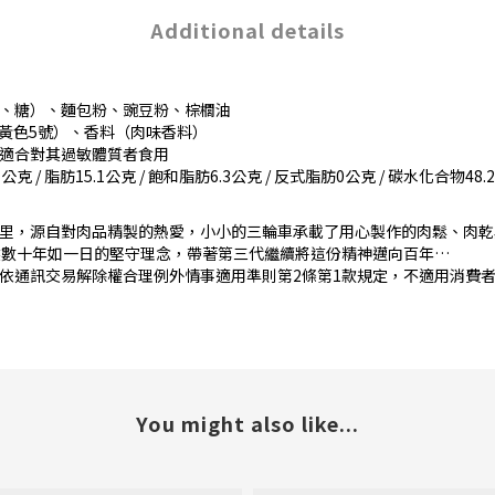
Additional details
、糖）、麵包粉、豌豆粉、棕櫚油
黃色5號）、香料（肉味香料）
適合對其過敏體質者食用
/ 脂肪15.1公克 / 飽和脂肪6.3公克 / 反式脂肪0公克 / 碳水化合物48.2公克
里，源自對肉品精製的熱愛，小小的三輪車承載了用心製作的肉鬆、肉乾
然數十年如一日的堅守理念，帶著第三代繼續將這份精神邁向百年…
依通訊交易解除權合理例外情事適用準則第2條第1款規定，不適用消費者
You might also like...