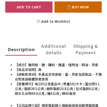
ADD TO CART
BUY NOW
Add to Wishlist
Additional
Shipping &
Description
details
Payment
【成分】豬肉鬆、糖、麵粉、雞蛋、植物油、酥油、燕麥
【食品添加物】無
【過敏原資訊】本產品含有麥麩、蛋、燕麥及其製品，不適
合對其過敏體質者食用
【營養標示】每100公克產品中 / 熱量582大卡 / 蛋白質9.1
公克 / 脂肪38.5公克 / 飽和脂肪20.8公克 / 反式脂肪0公克 /
碳水化合物49.8公克 / 糖4公克 / 鈉46毫克
【公司品牌介紹】楊家香創辦人楊爺爺成長自鹿港鎮頭崙