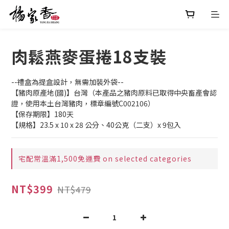
肉鬆燕麥蛋捲18支裝
--禮盒為提盒設計，無需加裝外袋--
【豬肉原產地(國)】台灣（本產品之豬肉原料已取得中央畜產會認
證，使用本土台灣豬肉，標章編號C002106）
【保存期限】180天
【規格】23.5 x 10 x 28 公分、40公克（二支）x 9包入
宅配常溫滿1,500免運費 on selected categories
NT$399
NT$479