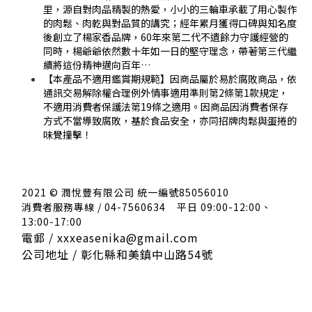
里，源自對肉品精製的熱愛，小小的三輪車承載了用心製作
的肉鬆、肉乾與對品質的講究；經年累月獲得口碑與知名度
後創立了楊家香品牌，60年來第二代不遺餘力守護經營的
同時，楊爺爺依然數十年如一日的堅守理念，帶著第三代繼
續將這份精神邁向百年…
【本產品不適用鑑賞期規範】因商品屬於易於腐敗商品，依
通訊交易解除權合理例外情事適用準則第2條第1款規定，
不適用消費者保護法第19條之適用。因商品因消費者保存
方式不當導致腐敗，基於食品安全，亦同招牌肉鬆與蛋捲的
味覺撞擊！
2021 © 潤悅豐有限公司 統一編號85056010
消費者服務專線 / 04-7560634
平日 09:00-12:00、
13:00-17:00
電郵 / xxxeasenika@gmail.com
公司地址 / 彰化縣和美鎮中山路54號