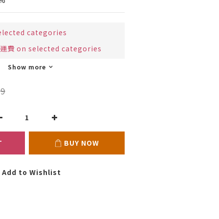
%
cted categories
 on selected categories
Show more
9
T
BUY NOW
Add to Wishlist