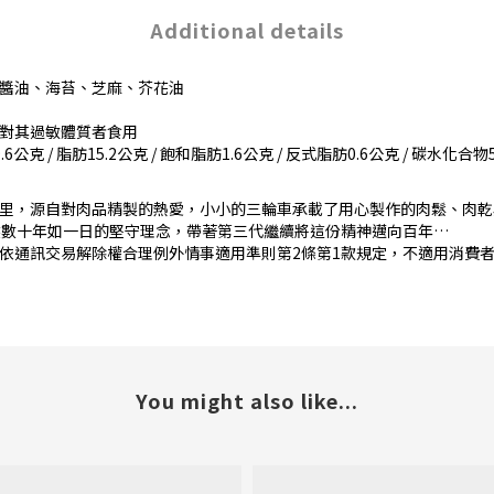
Additional details
醬油、海苔、芝麻、芥花油
對其過敏體質者食用
克 / 脂肪15.2公克 / 飽和脂肪1.6公克 / 反式脂肪0.6公克 / 碳水化合物56.
里，源自對肉品精製的熱愛，小小的三輪車承載了用心製作的肉鬆、肉乾
然數十年如一日的堅守理念，帶著第三代繼續將這份精神邁向百年…
依通訊交易解除權合理例外情事適用準則第2條第1款規定，不適用消費者
You might also like...