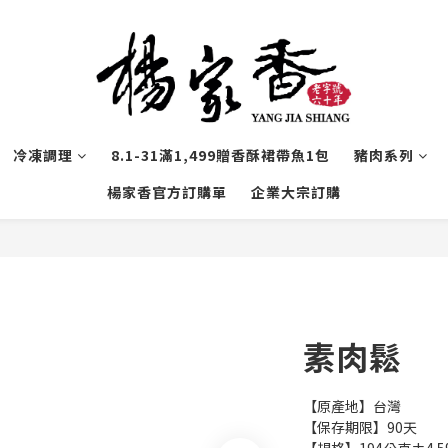
冷凍調理
8.1-31滿1,499贈香酥裙帶魚1包
豬肉系列
楊家香官方訂購單
企業大宗訂購
素肉鬆
【原產地】台灣
【保存期限】90天