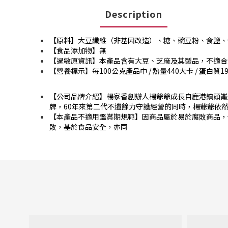
Description
【原料】大豆纖維（非基因改造）、糖、豌豆粉、食鹽、
【食品添加物】無
【過敏原資訊】本產品含有大豆、芝麻及其製品，不適合
【營養標示】每100公克產品中 / 熱量440大卡 / 蛋白質19.6公
【公司品牌介紹】楊家香創辦人楊爺爺成長自鹿港鎮頭崙
牌，60年來第二代不遺餘力守護經營的同時，楊爺爺依
【本產品不適用鑑賞期規範】因商品屬於易於腐敗商品，
敗，基於食品安全，亦同