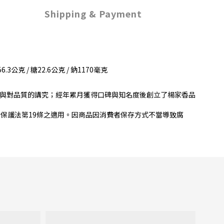
Shipping & Payment
3公克 / 糖22.6公克 / 鈉1170毫克
與對品質的講究；經年累月獲得口碑與知名度後創立了楊家香品
保護法第19條之適用。因商品因消費者保存方式不當導致腐