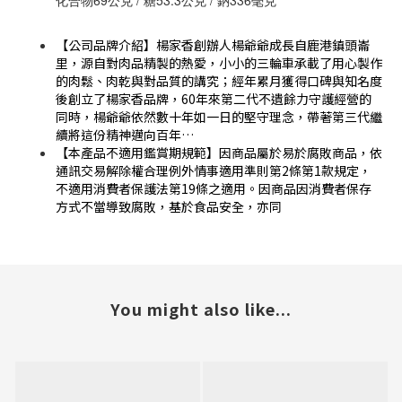
化合物69公克 / 糖53.3公克 / 鈉336毫克
【公司品牌介紹】楊家香創辦人楊爺爺成長自鹿港鎮頭崙
里，源自對肉品精製的熱愛，小小的三輪車承載了用心製作
的肉鬆、肉乾與對品質的講究；經年累月獲得口碑與知名度
後創立了楊家香品牌，60年來第二代不遺餘力守護經營的
同時，楊爺爺依然數十年如一日的堅守理念，帶著第三代繼
續將這份精神邁向百年…
【本產品不適用鑑賞期規範】因商品屬於易於腐敗商品，依
通訊交易解除權合理例外情事適用準則第2條第1款規定，
不適用消費者保護法第19條之適用。因商品因消費者保存
方式不當導致腐敗，基於食品安全，亦同
You might also like...