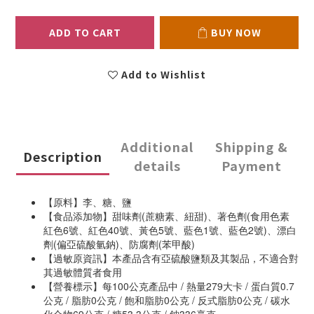
ADD TO CART
BUY NOW
Add to Wishlist
Additional
Shipping &
Description
details
Payment
【原料】李、糖、鹽
【食品添加物】
甜味劑(蔗糖素、紐甜)、著色劑(食用色素
紅色6號、紅色40號、黃色5號、藍色1號、藍色2號)、漂白
劑(偏亞硫酸氫鈉)、防腐劑(苯甲酸)
【過敏原資訊】本產品含有亞硫酸鹽類及其製品，不適合對
其過敏體質者食用
【營養標示】每100公克產品中 / 熱量279大卡 / 蛋白質0.7
公克 / 脂肪0公克 / 飽和脂肪0公克 / 反式脂肪0公克 / 碳水